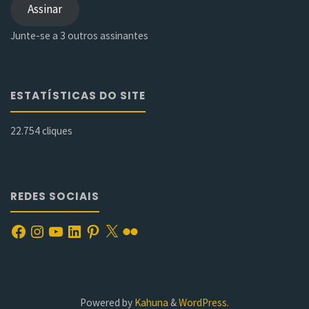
e-
Assinar
mail
Junte-se a 3 outros assinantes
ESTATÍSTICAS DO SITE
22.754 cliques
REDES SOCIAIS
Facebook
Instagram
YouTube
LinkedIn
Pinterest
X
Flickr
Powered by
Kahuna
&
WordPress
.