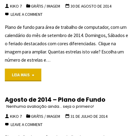
"
–
KIKO 7
GRÁTIS
/
IMAGEM
30 DE AGOSTO DE 2014
LEAVE A COMMENT
Plano
Plano de fundo para área de trabalho de computador, com um
de
calendário do mês de setembro de 2014. Domingos, Sábados e
Fundo
o feriado destacados com cores diferenciadas. Clique na
imagem para ampliar. Quantas estrelas isto vale? Escolha um
NENHUMA
número de estrelas e…
AVALIAÇÃO
"Setembro
LEIA MAIS
AINDA...
de
SEJA O
Agosto de 2014 – Plano de Fundo
PRIMEIRO!
2014
Nenhuma avaliação ainda... seja o primeiro!
"
–
KIKO 7
GRÁTIS
/
IMAGEM
31 DE JULHO DE 2014
LEAVE A COMMENT
Plano