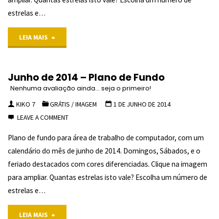
NENHUMA
estrelas e…
AVALIAÇÃO
"Julho
LEIA MAIS
AINDA...
de
SEJA O
Junho de 2014 – Plano de Fundo
PRIMEIRO!
2014
Nenhuma avaliação ainda... seja o primeiro!
"
–
KIKO 7
GRÁTIS
/
IMAGEM
1 DE JUNHO DE 2014
LEAVE A COMMENT
Plano
Plano de fundo para área de trabalho de computador, com um
de
calendário do mês de junho de 2014. Domingos, Sábados, e o
Fundo
feriado destacados com cores diferenciadas. Clique na imagem
para ampliar. Quantas estrelas isto vale? Escolha um número de
NENHUMA
estrelas e…
AVALIAÇÃO
"Junho
LEIA MAIS
AINDA...