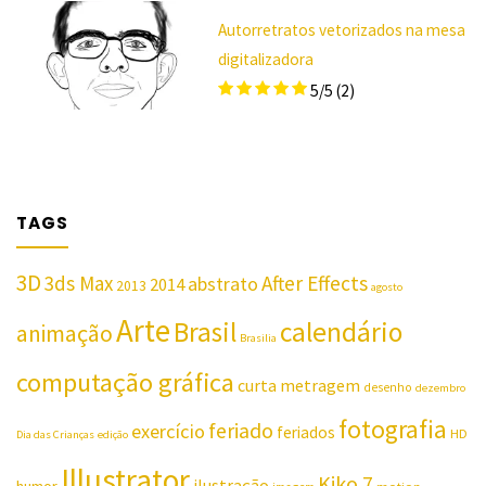
Autorretratos vetorizados na mesa
digitalizadora
5/5
(2)
TAGS
3D
3ds Max
After Effects
abstrato
2014
2013
agosto
Arte
Brasil
calendário
animação
Brasilia
computação gráfica
curta metragem
desenho
dezembro
fotografia
feriado
exercício
feriados
HD
Dia das Crianças
edição
Illustrator
Kiko 7
ilustração