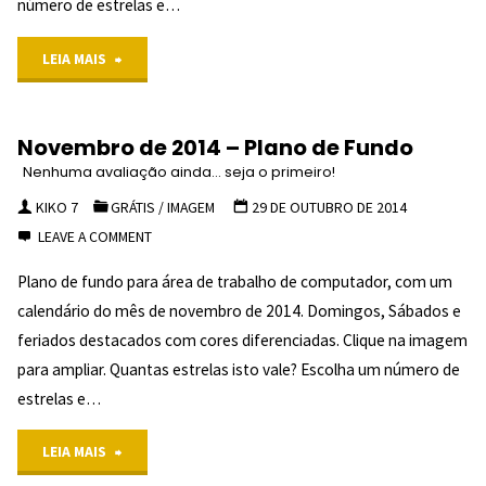
número de estrelas e…
"Dezembro
LEIA MAIS
de
Novembro de 2014 – Plano de Fundo
2014
Nenhuma avaliação ainda... seja o primeiro!
–
KIKO 7
GRÁTIS
/
IMAGEM
29 DE OUTUBRO DE 2014
LEAVE A COMMENT
Plano
Plano de fundo para área de trabalho de computador, com um
de
calendário do mês de novembro de 2014. Domingos, Sábados e
Fundo
feriados destacados com cores diferenciadas. Clique na imagem
para ampliar. Quantas estrelas isto vale? Escolha um número de
NENHUMA
estrelas e…
AVALIAÇÃO
"Novembro
LEIA MAIS
AINDA...