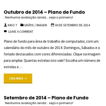
de
SEJA O
Outubro de 2014 – Plano de Fundo
PRIMEIRO!
2014
Nenhuma avaliação ainda... seja o primeiro!
"
–
KIKO 7
GRÁTIS
/
IMAGEM
30 DE SETEMBRO DE 2014
LEAVE A COMMENT
Plano
Plano de fundo para área de trabalho de computador, com um
de
calendário do mês de outubro de 2014. Domingos, Sábados e o
Fundo
feriado destacados com cores diferenciadas. Clique na imagem
para ampliar. Quantas estrelas isto vale? Escolha um número de
NENHUMA
estrelas e…
AVALIAÇÃO
"Outubro
LEIA MAIS
AINDA...
de
SEJA O
Setembro de 2014 – Plano de Fundo
PRIMEIRO!
2014
Nenhuma avaliação ainda... seja o primeiro!