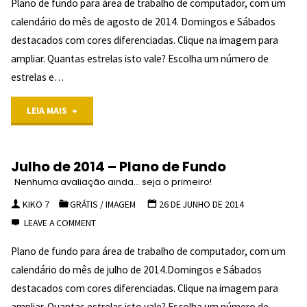
Plano de fundo para área de trabalho de computador, com um
de
calendário do mês de agosto de 2014. Domingos e Sábados
Fundo
destacados com cores diferenciadas. Clique na imagem para
ampliar. Quantas estrelas isto vale? Escolha um número de
NENHUMA
estrelas e…
AVALIAÇÃO
"Agosto
LEIA MAIS
AINDA...
de
SEJA O
Julho de 2014 – Plano de Fundo
PRIMEIRO!
2014
Nenhuma avaliação ainda... seja o primeiro!
"
–
KIKO 7
GRÁTIS
/
IMAGEM
26 DE JUNHO DE 2014
LEAVE A COMMENT
Plano
Plano de fundo para área de trabalho de computador, com um
de
calendário do mês de julho de 2014.Domingos e Sábados
Fundo
destacados com cores diferenciadas. Clique na imagem para
ampliar. Quantas estrelas isto vale? Escolha um número de