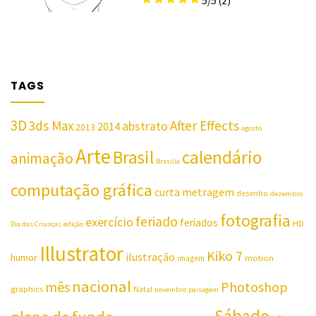
5/5
(2)
TAGS
3D
3ds Max
After Effects
abstrato
2014
2013
agosto
Arte
Brasil
calendário
animação
Brasilia
computação gráfica
curta metragem
desenho
dezembro
fotografia
feriado
exercício
feriados
HD
Dia das Crianças
edição
Illustrator
Kiko 7
ilustração
humor
motion
imagem
nacional
mês
Photoshop
graphics
Natal
novembro
paisagem
Sábado