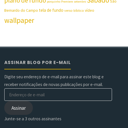
plano de fundo
São
porquinho
Premiere
setembro
tela de fundo
Bernardo do Campo
vídeo
verso bíblico
wallpaper
ASSINAR BLOG POR E-MAIL
Digite seu endereço de e-mail para assinar este blog e
receber notificações de novas publicações por e-mail.
Endereço
de
e-
Assinar
mail
Junte-se a 3 outros assinantes