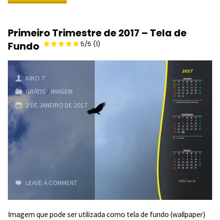
Trimestre
Primeiro Trimestre de 2017 – Tela de
de
Fundo
5/5
(1)
2017
–
KIKO 7
GRÁTIS
/
IMAGEM
Tela
2 DE JANEIRO DE 2017
de
Fundo
LEAVE A COMMENT
4.67/5
Imagem que pode ser utilizada como tela de fundo (wallpaper)