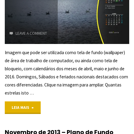
Fundo
LEAVE A COMMENT
Imagem que pode ser utilizada como tela de fundo (wallpaper)
de área de trabalho de computador, ou ainda como tela de
bloqueio, com calendários dos meses de abril, maio e junho de
5/5
2016. Domingos, Sábados e feriados nacionais destacados com
cores diferenciadas. Clique na imagem para ampliar. Quantas
(1)
estrelas isto …
"
"Segundo
LEIA MAIS
Trimestre
Novembro de 2013 – Plano de Fundo
de