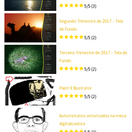
5/5
(3)
Segundo Trimestre de 2017 - Tela
de Fundo
5/5
(2)
Terceiro Trimestre de 2017 - Tela de
Fundo
5/5
(2)
Paint X Illustrator
5/5
(2)
Autorretratos vetorizados na mesa
digitalizadora