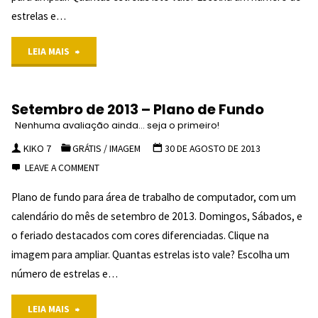
estrelas e…
(1)
"
"Novembro
LEIA MAIS
de
Setembro de 2013 – Plano de Fundo
2013
Nenhuma avaliação ainda... seja o primeiro!
–
KIKO 7
GRÁTIS
/
IMAGEM
30 DE AGOSTO DE 2013
LEAVE A COMMENT
Plano
Plano de fundo para área de trabalho de computador, com um
de
calendário do mês de setembro de 2013. Domingos, Sábados, e
Fundo
o feriado destacados com cores diferenciadas. Clique na
imagem para ampliar. Quantas estrelas isto vale? Escolha um
NENHUMA
número de estrelas e…
AVALIAÇÃO
"Setembro
LEIA MAIS
AINDA...