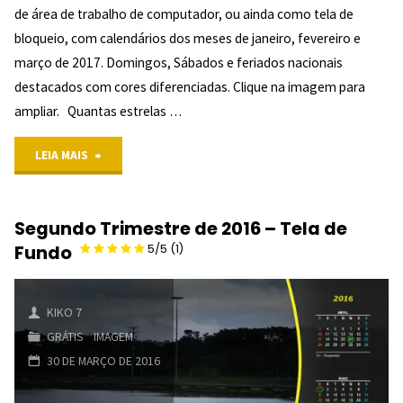
de área de trabalho de computador, ou ainda como tela de
(3)
bloqueio, com calendários dos meses de janeiro, fevereiro e
"
março de 2017. Domingos, Sábados e feriados nacionais
destacados com cores diferenciadas. Clique na imagem para
ampliar. Quantas estrelas …
"Primeiro
LEIA MAIS
Trimestre
Segundo Trimestre de 2016 – Tela de
de
Fundo
5/5
(1)
2017
–
KIKO 7
GRÁTIS
/
IMAGEM
Tela
30 DE MARÇO DE 2016
de