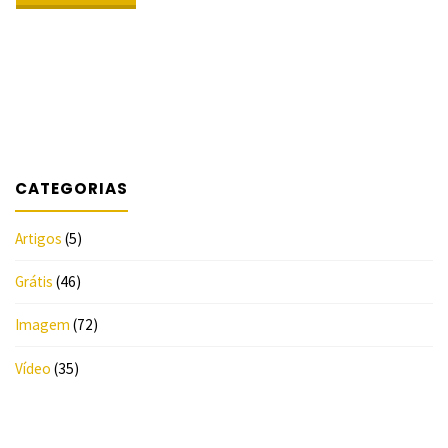
de
SEJA O
PRIMEIRO!
2013
"
–
Plano
CATEGORIAS
de
Fundo
Artigos
(5)
NENHUMA
Grátis
(46)
AVALIAÇÃO
Imagem
(72)
AINDA...
Vídeo
(35)
SEJA O
PRIMEIRO!