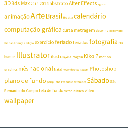
3D
3ds Max
After Effects
abstrato
2014
2013
agosto
Arte
Brasil
calendário
animação
Brasilia
computação gráfica
curta metragem
desenho
dezembro
fotografia
feriado
exercício
feriados
HD
Dia das Crianças
edição
Illustrator
Kiko 7
ilustração
humor
motion
imagem
nacional
mês
Photoshop
graphics
Natal
novembro
paisagem
Sábado
plano de fundo
São
porquinho
Premiere
setembro
tela de fundo
Bernardo do Campo
vídeo
verso bíblico
wallpaper