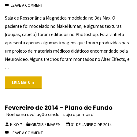
LEAVE A COMMENT
Illustrator
Sala de Ressonância Magnética modelada no 3ds Max. O
paciente foi modelado no MakeHuman, e algumas texturas
(roupas, cabelo) foram editados no Photoshop. Esta vinheta
apresenta apenas algumas imagens que foram produzidas para
um projeto de materiais médicos didáticos encomendado pela
Neurovídeo. Alguns trechos foram montados no After Effects, e
…
4/5
"Sala
LEIA MAIS
(1)
de
"
Fevereiro de 2014 – Plano de Fundo
Ressonância
Nenhuma avaliação ainda... seja o primeiro!
Magnética
KIKO 7
GRÁTIS
/
IMAGEM
31 DE JANEIRO DE 2014
LEAVE A COMMENT
3D