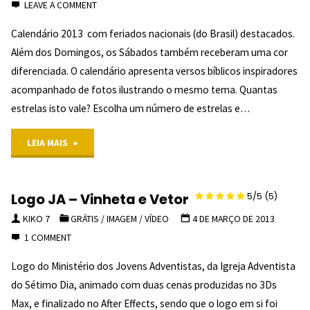
AVALIAÇÃO
LEAVE A COMMENT
AINDA...
Calendário 2013 com feriados nacionais (do Brasil) destacados.
Além dos Domingos, os Sábados também receberam uma cor
SEJA O
diferenciada. O calendário apresenta versos bíblicos inspiradores
PRIMEIRO!
acompanhado de fotos ilustrando o mesmo tema. Quantas
estrelas isto vale? Escolha um número de estrelas e…
"
"Calendário
LEIA MAIS
2013
Logo JA – Vinheta e Vetor
5/5
(5)
NENHUMA
KIKO 7
GRÁTIS
/
IMAGEM
/
VÍDEO
4 DE MARÇO DE 2013
AVALIAÇÃO
1 COMMENT
AINDA...
Logo do Ministério dos Jovens Adventistas, da Igreja Adventista
SEJA O
do Sétimo Dia, animado com duas cenas produzidas no 3Ds
Max, e finalizado no After Effects, sendo que o logo em si foi
PRIMEIRO!