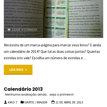
NENHUMA
AVALIAÇÃO
AINDA...
LEAVE A COMMENT
SEJA O
PRIMEIRO!
Necessita de um marca-página para marcar seus livros? E ainda
um calendário de 2014? Que tal as duas coisas juntas? Quantas
"
estrelas isto vale? Escolha um número de estrelas e…
"Marca-
LEIA MAIS
Página
Calendário 2013
2014
Nenhuma avaliação ainda... seja o primeiro!
NENHUMA
KIKO 7
GRÁTIS
/
IMAGEM
21 DE ABRIL DE 2013