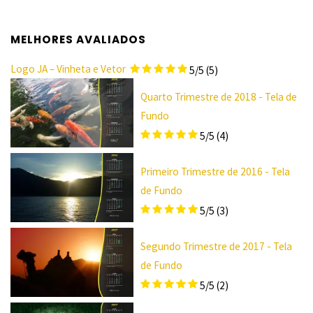
MELHORES AVALIADOS
Logo JA – Vinheta e Vetor
5/5
(5)
Quarto Trimestre de 2018 - Tela de
Fundo
5/5
(4)
Primeiro Trimestre de 2016 - Tela
de Fundo
5/5
(3)
Segundo Trimestre de 2017 - Tela
de Fundo
5/5
(2)