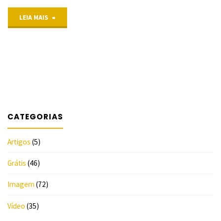
"Divulgação
LEIA MAIS
de
5/5
Eventos
(5)
–
"
IASD
CATEGORIAS
de
São
Artigos
(5)
Bernardo
Grátis
(46)
do
Imagem
(72)
Campo
Vídeo
(35)