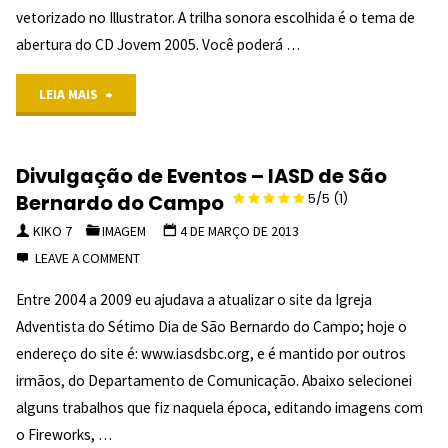
vetorizado no Illustrator. A trilha sonora escolhida é o tema de
"
abertura do CD Jovem 2005. Você poderá …
"Logo
LEIA MAIS
JA
Divulgação de Eventos – IASD de São
–
Bernardo do Campo
5/5
(1)
Vinheta
KIKO 7
IMAGEM
4 DE MARÇO DE 2013
LEAVE A COMMENT
e
Entre 2004 a 2009 eu ajudava a atualizar o site da Igreja
Vetor
Adventista do Sétimo Dia de São Bernardo do Campo; hoje o
endereço do site é: www.iasdsbc.org, e é mantido por outros
irmãos, do Departamento de Comunicação. Abaixo selecionei
alguns trabalhos que fiz naquela época, editando imagens com
o Fireworks, …