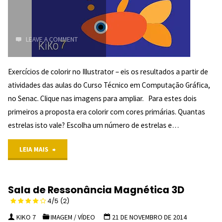
LEAVE A COMMENT
Exercícios de colorir no Illustrator – eis os resultados a partir de
atividades das aulas do Curso Técnico em Computação Gráfica,
no Senac. Clique nas imagens para ampliar. Para estes dois
primeiros a proposta era colorir com cores primárias. Quantas
estrelas isto vale? Escolha um número de estrelas e…
"Exercícios
LEIA MAIS
de
Sala de Ressonância Magnética 3D
Colorir
4/5
(2)
no
KIKO 7
IMAGEM
/
VÍDEO
21 DE NOVEMBRO DE 2014