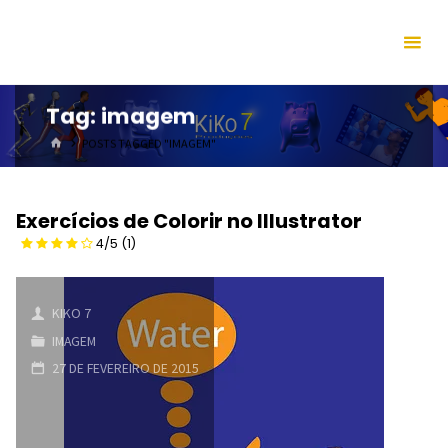
Skip
to
content
Tag:
imagem
HOME
POSTS TAGGED "IMAGEM"
Exercícios de Colorir no Illustrator
4/5
(1)
KIKO 7
IMAGEM
27 DE FEVEREIRO DE 2015