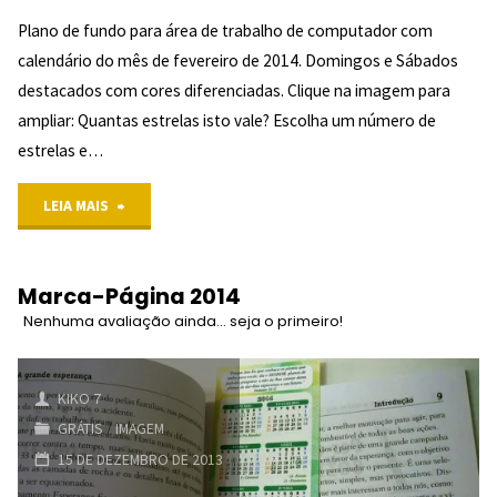
Plano de fundo para área de trabalho de computador com
calendário do mês de fevereiro de 2014. Domingos e Sábados
destacados com cores diferenciadas. Clique na imagem para
ampliar: Quantas estrelas isto vale? Escolha um número de
estrelas e…
"Fevereiro
LEIA MAIS
4/5
de
(2)
Marca-Página 2014
2014
Nenhuma avaliação ainda... seja o primeiro!
"
–
Plano
KIKO 7
GRÁTIS
/
IMAGEM
de
15 DE DEZEMBRO DE 2013
Fundo