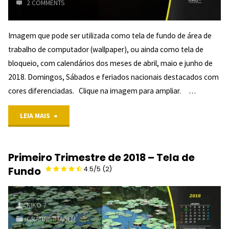
2 COMMENTS
4.75/5
Imagem que pode ser utilizada como tela de fundo de área de
trabalho de computador (wallpaper), ou ainda como tela de
(4)
bloqueio, com calendários dos meses de abril, maio e junho de
"
2018. Domingos, Sábados e feriados nacionais destacados com
cores diferenciadas. Clique na imagem para ampliar. …
"Segundo
LEIA MAIS
Trimestre
Primeiro Trimestre de 2018 – Tela de
de
Fundo
4.5/5
(2)
2018
–
KIKO 7
GRÁTIS
/
IMAGEM
Plano