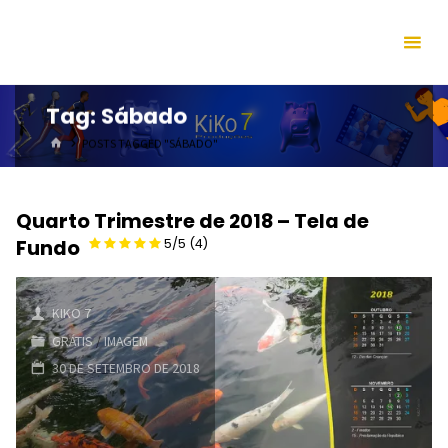
Skip
to
content
Tag:
Sábado
HOME
POSTS TAGGED "SÁBADO"
Quarto Trimestre de 2018 – Tela de
Fundo
5/5
(4)
KIKO 7
GRÁTIS
/
IMAGEM
30 DE SETEMBRO DE 2018