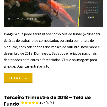
LEAVE A COMMENT
Imagem que pode ser utilizada como tela de fundo (wallpaper)
de área de trabalho de computador, ou ainda como tela de
bloqueio, com calendários dos meses de outubro, novembro e
dezembro de 2018. Domingos, Sábados e feriados nacionais
destacados com cores diferenciadas. Clique na imagem para
ampliar. Quantas estrelas isto …
"Quarto
LEIA MAIS
Trimestre
Terceiro Trimestre de 2018 – Tela de
de
Fundo
4.75/5
(4)