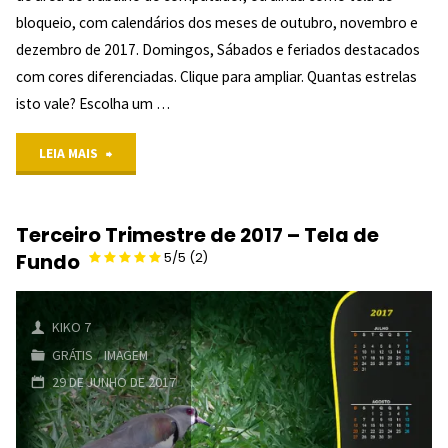
(2)
bloqueio, com calendários dos meses de outubro, novembro e
"
dezembro de 2017. Domingos, Sábados e feriados destacados
com cores diferenciadas. Clique para ampliar. Quantas estrelas
isto vale? Escolha um …
"Quarto
LEIA MAIS
Trimestre
Terceiro Trimestre de 2017 – Tela de
de
Fundo
5/5
(2)
2017
–
KIKO 7
GRÁTIS
/
IMAGEM
Tela
29 DE JUNHO DE 2017
de
Fundo