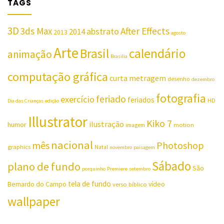
TAGS
3D
3ds Max
After Effects
abstrato
2014
2013
agosto
Arte
Brasil
calendário
animação
Brasilia
computação gráfica
curta metragem
desenho
dezembro
fotografia
feriado
exercício
feriados
HD
Dia das Crianças
edição
Illustrator
Kiko 7
ilustração
humor
motion
imagem
nacional
mês
Photoshop
graphics
Natal
novembro
paisagem
Sábado
plano de fundo
São
porquinho
Premiere
setembro
tela de fundo
Bernardo do Campo
vídeo
verso bíblico
wallpaper