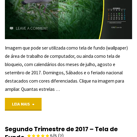
LEAVE A COMMENT
4.67/5
Imagem que pode ser utilizada como tela de fundo (wallpaper)
de área de trabalho de computador, ou ainda como tela de
(3)
bloqueio, com calendários dos meses de julho, agosto e
"
setembro de 2017. Domingos, Sábados e o feriado nacional
destacados com cores diferenciadas. Clique na imagem para
ampliar. Quantas estrelas …
"Terceiro
LEIA MAIS
Trimestre
Segundo Trimestre de 2017 – Tela de
de
5/5
(2)