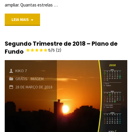
ampliar. Quantas estrelas …
"
"Terceiro
LEIA MAIS
Trimestre
Segundo Trimestre de 2018 – Plano de
de
Fundo
5/5
(2)
2018
–
KIKO 7
GRÁTIS
/
IMAGEM
Tela
28 DE MARÇO DE 2018
de
Fundo