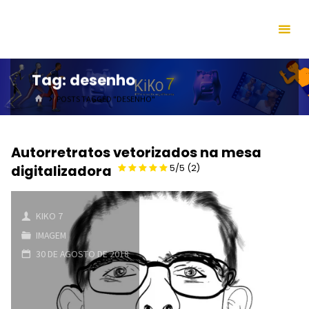
Skip
to
content
Tag:
desenho
HOME
POSTS TAGGED "DESENHO"
Autorretratos vetorizados na mesa
digitalizadora
5/5
(2)
KIKO 7
IMAGEM
30 DE AGOSTO DE 2018