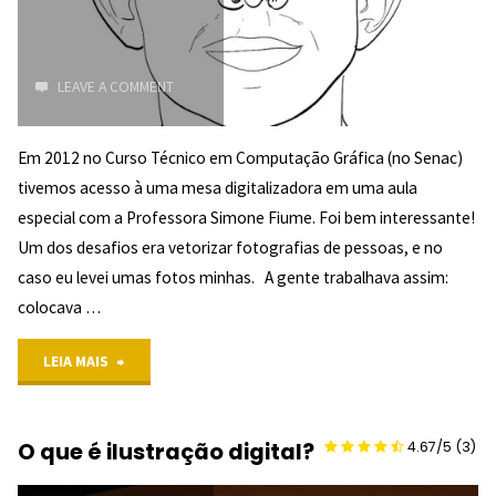
LEAVE A COMMENT
Em 2012 no Curso Técnico em Computação Gráfica (no Senac)
tivemos acesso à uma mesa digitalizadora em uma aula
especial com a Professora Simone Fiume. Foi bem interessante!
Um dos desafios era vetorizar fotografias de pessoas, e no
caso eu levei umas fotos minhas. A gente trabalhava assim:
colocava …
"Autorretratos
LEIA MAIS
vetorizados
O que é ilustração digital?
4.67/5
(3)
na