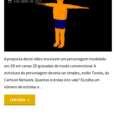
4 DE ABRIL DE 2013
5/5
(1)
"
A proposta deste vídeo era inserir um personagem modelado
em 3D em cenas 2D gravadas de modo convencional. A
estrutura do personagem deveria ser simples, estilo Toonix, da
Cartoon Network. Quantas estrelas isto vale? Escolha um
número de estrelas e…
"Upiara
LEIA MAIS
em