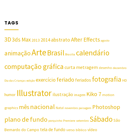
TAGS
3D
3ds Max
After Effects
abstrato
2014
2013
agosto
Arte
Brasil
calendário
animação
Brasilia
computação gráfica
curta metragem
desenho
dezembro
fotografia
feriado
exercício
feriados
HD
Dia das Crianças
edição
Illustrator
Kiko 7
ilustração
humor
motion
imagem
nacional
mês
Photoshop
graphics
Natal
novembro
paisagem
Sábado
plano de fundo
São
porquinho
Premiere
setembro
tela de fundo
Bernardo do Campo
vídeo
verso bíblico