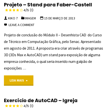
Projeto – Stand para Faber-Castell
Conhecendo
4/5
(1)
uma
KIKO 7
IMAGEM
15 DE MARÇO DE 2013
LEAVE A COMMENT
Escola
Projeto de conclusão do Módulo II – Desenhista CAD do Curso
de
de Técnico em Computação Gráfica, pelo Senac. Apresentado
Informática
em agosto de 2011. A proposta era criar através de programas
3D (3Ds Max e AutoCAD) um stand para exposição de alguma
empresa conhecida, o qual seria inserido num galpão de
exposições …
"Projeto
LEIA MAIS
–
Exercício de AutoCAD – Igreja
Stand
4/5
4/5
(1)