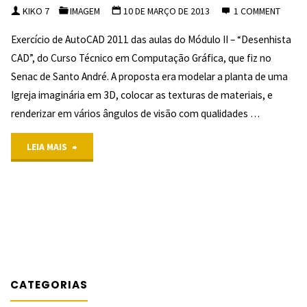
para
(1)
KIKO 7
IMAGEM
10 DE MARÇO DE 2013
1 COMMENT
Faber-
"
Exercício de AutoCAD 2011 das aulas do Módulo II – “Desenhista
CAD”, do Curso Técnico em Computação Gráfica, que fiz no
Castell
Senac de Santo André. A proposta era modelar a planta de uma
Igreja imaginária em 3D, colocar as texturas de materiais, e
renderizar em vários ângulos de visão com qualidades …
"Exercício
LEIA MAIS
de
AutoCAD
4/5
–
(1)
Igreja
"
CATEGORIAS