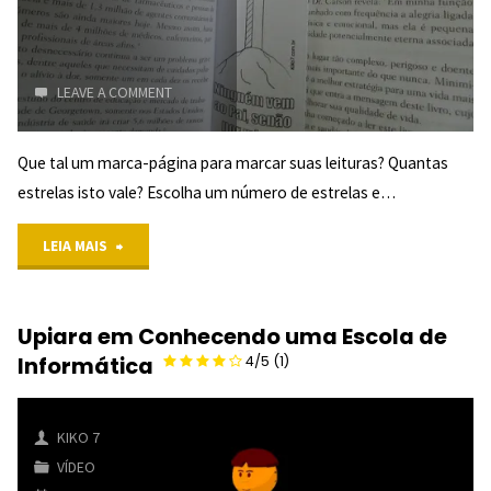
"
LEAVE A COMMENT
Que tal um marca-página para marcar suas leituras? Quantas
estrelas isto vale? Escolha um número de estrelas e…
"Marca-
LEIA MAIS
Página
Upiara em Conhecendo uma Escola de
“O
Informática
4/5
(1)
Caminho”
KIKO 7
VÍDEO