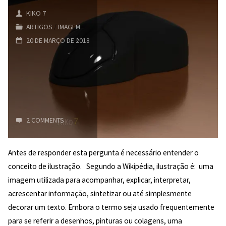
mesa
KIKO 7
digitalizadora
ARTIGOS
/
IMAGEM
20 DE MARÇO DE 2018
2 COMMENTS
5/5
Antes de responder esta pergunta é necessário entender o
(2)
conceito de ilustração. Segundo a Wikipédia, ilustração é: uma
"
imagem utilizada para acompanhar, explicar, interpretar,
acrescentar informação, sintetizar ou até simplesmente
decorar um texto. Embora o termo seja usado frequentemente
para se referir a desenhos, pinturas ou colagens, uma