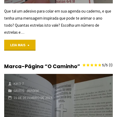
"
Que tal um adesivo para colar em sua agenda ou caderno, e que
tenha uma mensagem inspirada que pode te animar o ano
todo? Quantas estrelas isto vale? Escolha um número de
estrelas e…
"Adesivo
LEIA MAIS
Isaías
Marca-Página “O Caminho”
5/5
(1)
64:8
KIKO 7
GRÁTIS
/
IMAGEM
21 DE DEZEMBRO DE 2015
4.5/5
(2)