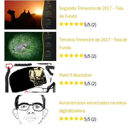
Segundo Trimestre de 2017 - Tela
de Fundo
5/5
(2)
Terceiro Trimestre de 2017 - Tela de
Fundo
5/5
(2)
Paint X Illustrator
5/5
(2)
Autorretratos vetorizados na mesa
digitalizadora
5/5
(2)