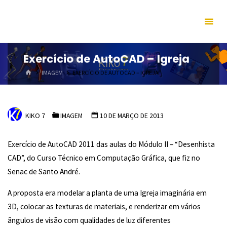
Skip
to
content
Exercício de AutoCAD – Igreja
HOME
IMAGEM
EXERCÍCIO DE AUTOCAD – IGREJA
KIKO 7
IMAGEM
10 DE MARÇO DE 2013
Exercício de AutoCAD 2011 das aulas do Módulo II – “Desenhista
CAD”, do Curso Técnico em Computação Gráfica, que fiz no
Senac de Santo André.
A proposta era modelar a planta de uma Igreja imaginária em
3D, colocar as texturas de materiais, e renderizar em vários
ângulos de visão com qualidades de luz diferentes