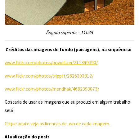
Ângulo superior – 11h45
Créditos das imagens de fundo (paisagens), na sequência:
www.flickr.com/photos/powellizer/211399390/
www.flickr.com/photos/trippiit/2826303312/
www.flickr.com/photos/mendhak/4682393073/
Gostaria de usar as imagens que eu produzi em algum trabalho
seu?
Clique aqui e veja as licenças de uso de cada imagem.
Atualização do post: