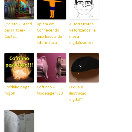
Projeto – Stand
Upiara em
Autorretratos
para Faber-
Conhecendo
vetorizados na
Castell
uma Escola de
mesa
Informática
digitalizadora
Cofrinho pega
Cofrinho –
O que é
fogo!!!
Modelagem 3D
ilustração
digital?