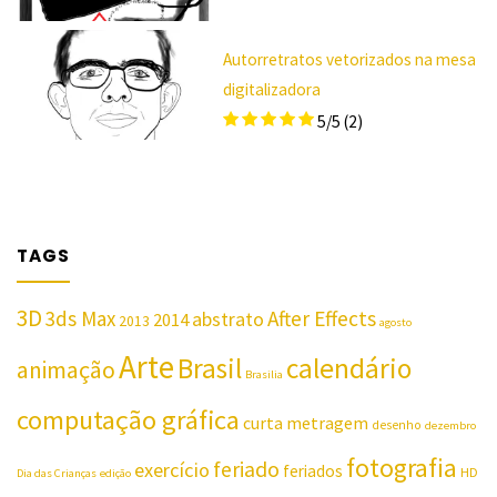
Autorretratos vetorizados na mesa
digitalizadora
5/5
(2)
TAGS
3D
3ds Max
After Effects
abstrato
2014
2013
agosto
Arte
Brasil
calendário
animação
Brasilia
computação gráfica
curta metragem
desenho
dezembro
fotografia
feriado
exercício
feriados
HD
Dia das Crianças
edição