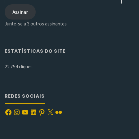
de
e-
Assinar
mail
Junte-se a 3 outros assinantes
ESTATÍSTICAS DO SITE
22.754 cliques
REDES SOCIAIS
Facebook
Instagram
YouTube
LinkedIn
Pinterest
X
Flickr