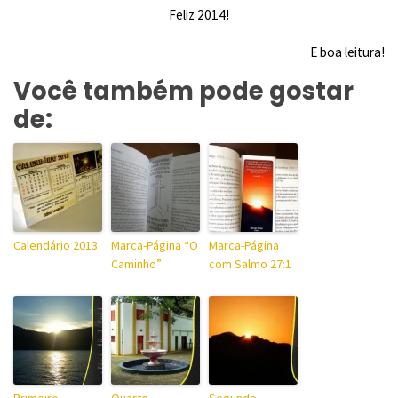
Feliz 2014!
E boa leitura!
Você também pode gostar
de:
Calendário 2013
Marca-Página “O
Marca-Página
Caminho”
com Salmo 27:1