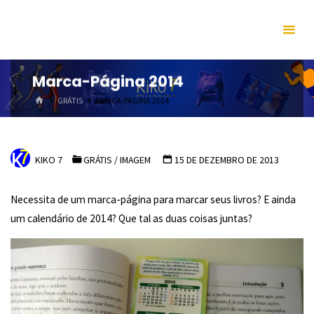
Skip
to
content
Marca-Página 2014
HOME
GRÁTIS
MARCA-PÁGINA 2014
KIKO 7
GRÁTIS
/
IMAGEM
15 DE DEZEMBRO DE 2013
Necessita de um marca-página para marcar seus livros? E ainda
um calendário de 2014? Que tal as duas coisas juntas?