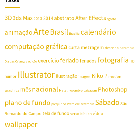
TAGS
3D
3ds Max
After Effects
abstrato
2014
2013
agosto
Arte
Brasil
calendário
animação
Brasilia
computação gráfica
curta metragem
desenho
dezembro
fotografia
feriado
exercício
feriados
HD
Dia das Crianças
edição
Illustrator
Kiko 7
ilustração
humor
motion
imagem
nacional
mês
Photoshop
graphics
Natal
novembro
paisagem
Sábado
plano de fundo
São
porquinho
Premiere
setembro
tela de fundo
Bernardo do Campo
vídeo
verso bíblico
wallpaper