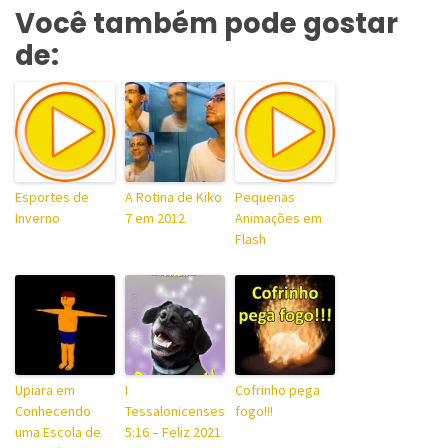
Você também pode gostar
de:
Esportes de
A Rotina de Kiko
Pequenas
Inverno
7 em 2012
Animações em
Flash
Upiara em
I
Cofrinho pega
Conhecendo
Tessalonicenses
fogo!!!
uma Escola de
5:16 – Feliz 2021