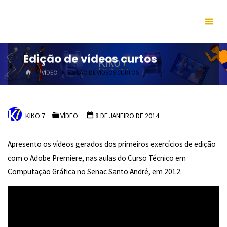
Skip
to
content
Edição de vídeos curtos
HOME
VÍDEO
EDIÇÃO DE VÍDEOS CURTOS
KIKO 7
VÍDEO
8 DE JANEIRO DE 2014
Apresento os vídeos gerados dos primeiros exercícios de edição
com o Adobe Premiere, nas aulas do Curso Técnico em
Computação Gráfica no Senac Santo André, em 2012.