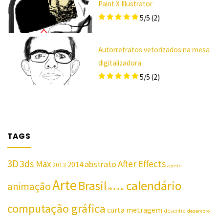
Paint X Illustrator
5/5
(2)
Autorretratos vetorizados na mesa
digitalizadora
5/5
(2)
TAGS
3D
3ds Max
After Effects
abstrato
2014
2013
agosto
Arte
Brasil
calendário
animação
Brasilia
computação gráfica
curta metragem
desenho
dezembro