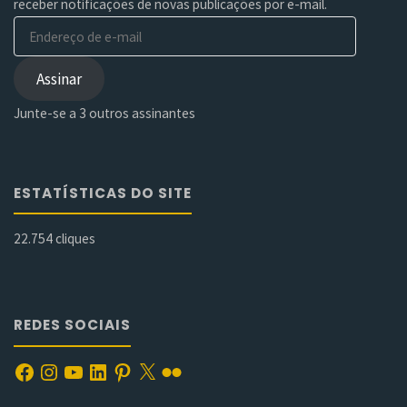
receber notificações de novas publicações por e-mail.
Endereço
de
e-
Assinar
mail
Junte-se a 3 outros assinantes
ESTATÍSTICAS DO SITE
22.754 cliques
REDES SOCIAIS
Facebook
Instagram
YouTube
LinkedIn
Pinterest
X
Flickr