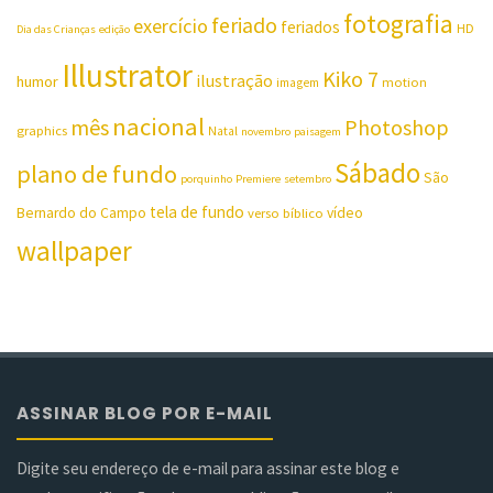
fotografia
feriado
exercício
feriados
HD
Dia das Crianças
edição
Illustrator
Kiko 7
ilustração
humor
motion
imagem
nacional
mês
Photoshop
graphics
Natal
novembro
paisagem
Sábado
plano de fundo
São
porquinho
Premiere
setembro
tela de fundo
Bernardo do Campo
vídeo
verso bíblico
wallpaper
ASSINAR BLOG POR E-MAIL
Digite seu endereço de e-mail para assinar este blog e