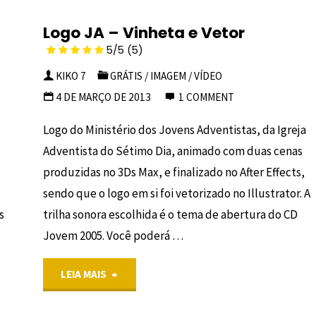
Logo JA – Vinheta e Vetor
5/5
(5)
KIKO 7
GRÁTIS
/
IMAGEM
/
VÍDEO
4 DE MARÇO DE 2013
1 COMMENT
Logo do Ministério dos Jovens Adventistas, da Igreja
Adventista do Sétimo Dia, animado com duas cenas
produzidas no 3Ds Max, e finalizado no After Effects,
sendo que o logo em si foi vetorizado no Illustrator. A
s
trilha sonora escolhida é o tema de abertura do CD
Jovem 2005. Você poderá …
"Logo
LEIA MAIS
JA