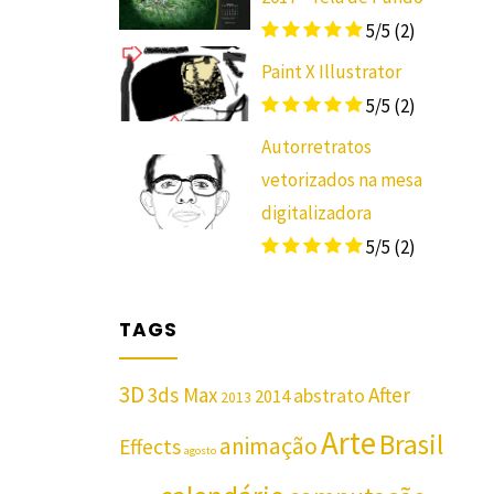
5/5
(2)
Paint X Illustrator
5/5
(2)
Autorretratos
vetorizados na mesa
digitalizadora
5/5
(2)
TAGS
3D
3ds Max
After
abstrato
2014
2013
Arte
Brasil
animação
Effects
agosto