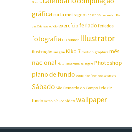
calendário
computação
Brasilia
gráfica
curta metragem
desenho
dezembro
Dia
feriado
exercício
feriados
das Crianças
edição
Illustrator
fotografia
humor
HD
Kiko 7
mês
ilustração
motion graphics
imagem
nacional
Photoshop
Natal
novembro
paisagem
plano de fundo
porquinho
Premiere
setembro
Sábado
tela de
São Bernardo do Campo
wallpaper
fundo
vídeo
verso bíblico