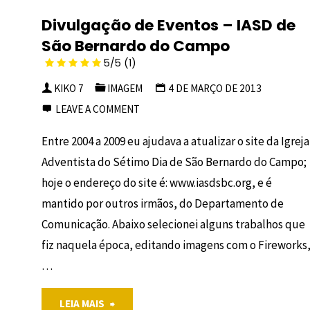
Divulgação de Eventos – IASD de
AutoCAD
São Bernardo do Campo
–
5/5
(1)
Igreja
KIKO 7
IMAGEM
4 DE MARÇO DE 2013
LEAVE A COMMENT
Entre 2004 a 2009 eu ajudava a atualizar o site da Igreja
Adventista do Sétimo Dia de São Bernardo do Campo;
hoje o endereço do site é: www.iasdsbc.org, e é
mantido por outros irmãos, do Departamento de
Comunicação. Abaixo selecionei alguns trabalhos que
fiz naquela época, editando imagens com o Fireworks
4/5
…
(1)
"Divulgação
LEIA MAIS