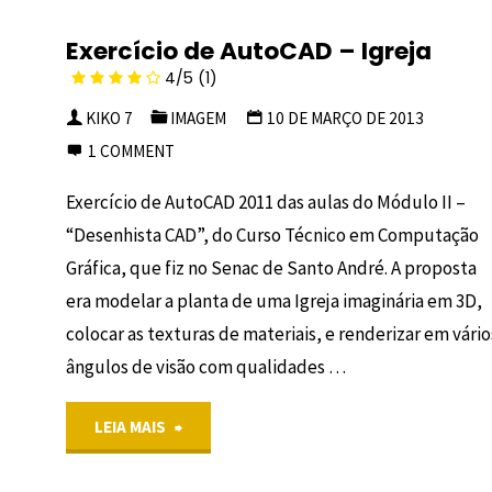
Exercício de AutoCAD – Igreja
4/5
(1)
KIKO 7
IMAGEM
10 DE MARÇO DE 2013
1 COMMENT
Exercício de AutoCAD 2011 das aulas do Módulo II –
“Desenhista CAD”, do Curso Técnico em Computação
Gráfica, que fiz no Senac de Santo André. A proposta
era modelar a planta de uma Igreja imaginária em 3D,
colocar as texturas de materiais, e renderizar em vário
ângulos de visão com qualidades …
"Exercício
LEIA MAIS
de