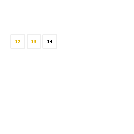
(5)
"
…
12
13
14
ação