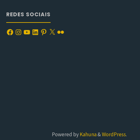
REDES SOCIAIS
Facebook
Instagram
YouTube
LinkedIn
Pinterest
X
Flickr
Powered by
Kahuna
&
WordPress
.